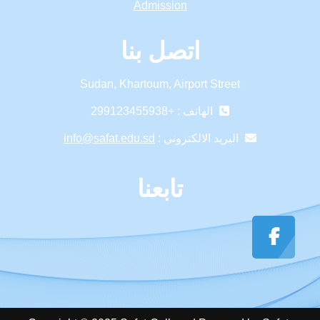
Admission
اتصل بنا
Sudan, Khartoum, Airport Street
الهاتف : +299123455938
البريد الالكتروني :
info@safat.edu.sd
تابعنا