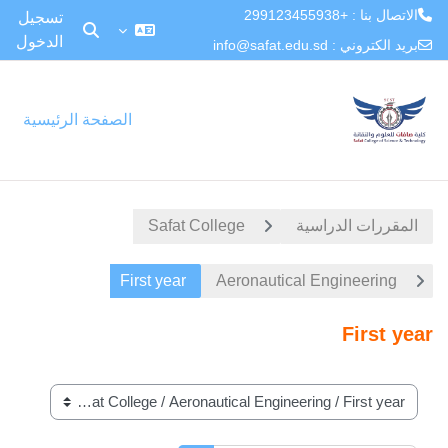
الاتصال بنا : +299123455938
تسجيل
الدخول
تبديل إدخال البح
بريد الكتروني :
info@safat.edu.sd
خطى إلى المحتوى الرئيسي
الصفحة الرئيسية
المقررات الدراسية
Safat College
First year
Aeronautical Engineering
First year
تصنيفات المقررات