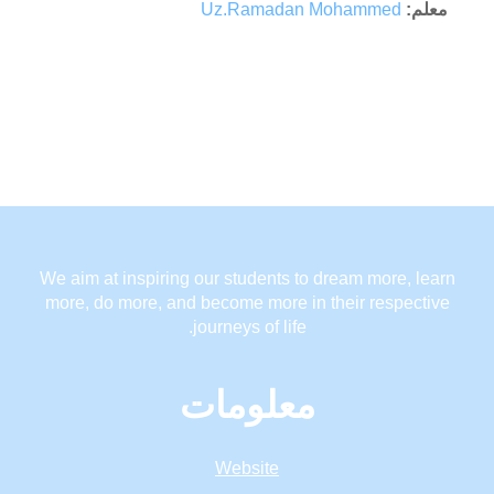
معلم:
Uz.Ramadan Mohammed
We aim at inspiring our students to dream more, learn
more, do more, and become more in their respective
journeys of life.
معلومات
Website