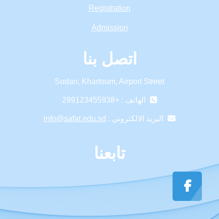
Registration
Admission
اتصل بنا
Sudan, Khartoum, Airport Street
الهاتف : +299123455938
البريد الالكتروني :
info@safat.edu.sd
تابعنا