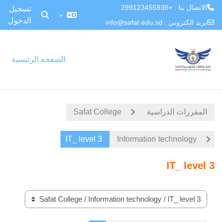
الاتصال بنا : +299123455938
تسجيل
الدخول
تبديل إدخال البح
بريد الكتروني :
info@safat.edu.sd
خطى إلى المحتوى الرئيسي
الصفحة الرئيسية
المقررات الدراسية
Safat College
IT_ level 3
Information technology
IT_ level 3
تصنيفات المقررات